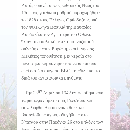
Αυτός ο πανέμορφος καθολικός Ναός του
15αιώνα, γοτθικού ρυθμού παραχωρήθηκε
το 1828 στους Έλληνες Ορθοδόξους από
τον Φιλέλληνα Βασιλιά της Βαυαρίας
Λουδοβίκο τον Α, πατέρα του Όθωνα.
Όταν το εφιαλτικό πέπλο του ναζισμού
απλώθηκε στην Ευρώπη, ο αείμνηστος
Μελέτιος τοποθέτησε μια κεραία στο
πανύψηλο καμπαναριό του ναού και από
εκεί αφού άκουγε το BBC μετέδιδε και τα
δικά του αντιστασιακά μηνύματα.
ην
Την 23
Απριλίου 1942 εντοπίσθηκε από
τα ραδιογωνιόμετρα της Γκεστάπο και
συνελήφθη. Αφού ανακρίθηκε και
βασανίσθηκε άγρια, οδηγήθηκε στο
Νταχάου στην Παράγκα 26 στο μπλόγκ των
Ιερωμένων με χαραγμένο στο μπράτσο τον