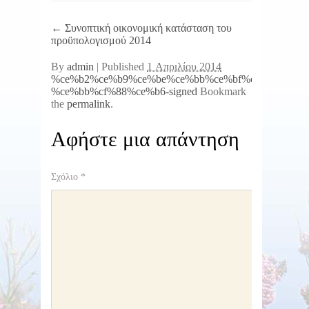
←
Συνοπτική οικονομική κατάσταση του
προϋπολογισμού 2014
By
admin
|
Published
1 Απριλίου 2014
%ce%b2%ce%b9%ce%be%ce%bb%ce%bf%cf%8118-
%ce%bb%cf%88%ce%b6-signed
Bookmark
the
permalink
.
Αφήστε μια απάντηση
Σχόλιο
*