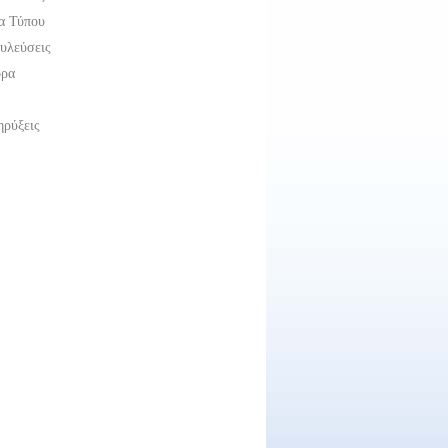
α Τύπου
υλεύσεις
ορα
ρύξεις