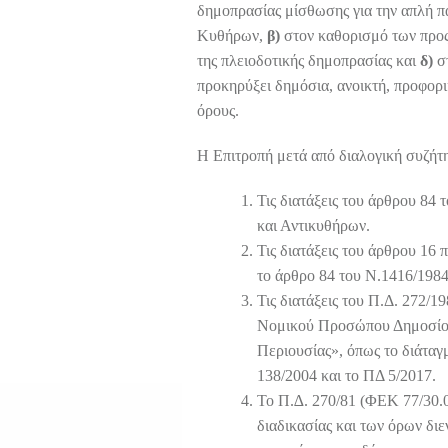
δημοπρασίας μίσθωσης για την απλή π
Κυθήρων,
β)
στον καθορισμό των πρ
της πλειοδοτικής δημοπρασίας και
δ)
στ
προκηρύξει δημόσια, ανοικτή, προφορ
όρους.
Η Επιτροπή μετά από διαλογική συζήτ
Τις διατάξεις του άρθρου 84
και Αντικυθήρων.
Τις διατάξεις του άρθρου 16
το άρθρο 84 του Ν.1416/1984
Τις διατάξεις του Π.Δ. 272/1
Νομικού Προσώπου Δημοσίου
Περιουσίας», όπως το διάταγ
138/2004 και το ΠΔ 5/2017.
Το Π.∆. 270/81 (ΦΕΚ 77/30.0
διαδικασίας και των όρων δι