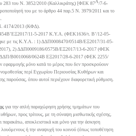
Α
υ 283 του Ν. 3852/2010 (Καλλικράτης) [ΦΕΚ 87
/7-6-
τροποποίησή του με το άρθρο 44 παρ.5 Ν. 3979/2011 και το
.
 Ν. 4174/2013 (ΚΦΔ).
454Β’ΕΞ2017/11-5-2017 Κ.Υ.Α. (ΦΕΚ1636/τ. Β’/12-05-
ηκε με τις Κ.Υ.Α. : 1) ΔΔΠ0008470/0514Β/ΕΞ2017/31-05-
-2017), 2) ΔΔΠ0009186/0575Β/ΕΞ2017/13-6-2017 (ΦΕΚ
3) ΔΔΠ/Β0010068/0624Β ΕΞ2017/28-6-2017 (ΦΕΚ 2255/
υν εφαρμογής μόνο κατά το μέρος που δεν προσκρούουν
ης νομοθεσίας περί Εγχωρίου Περιουσίας Κυθήρων και
της παρούσας, όπου αυτοί περιέχουν διαφορετική ρύθμιση.
ας
για την απλή παραχώρηση χρήσης τμημάτων του
Κυθήρων, προς τρίτους, µε τη σύναψη μισθωτικής σχέσης,
ι παρακάτω, αποκλειστικά και μόνο για την άσκηση
 λουόμενους ή την αναψυχή του κοινού (όπως τοποθέτηση