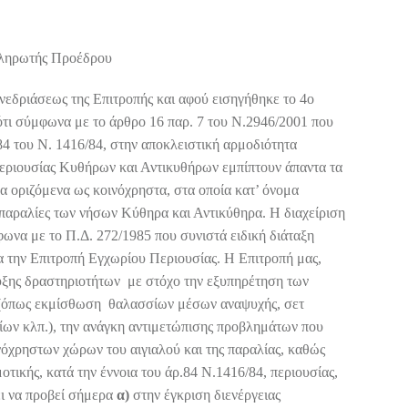
πληρωτής Προέδρου
νεδριάσεως της Επιτροπής και αφού εισηγήθηκε το 4ο
ότι σύμφωνα με το άρθρο 16 παρ. 7 του Ν.2946/2001 που
4 του Ν. 1416/84, στην αποκλειστική αρμοδιότητα
Περιουσίας Κυθήρων και Αντικυθήρων εμπίπτουν άπαντα τα
α οριζόμενα ως κοινόχρηστα, στα οποία κατ’ όνομα
ι παραλίες των νήσων Κύθηρα και Αντικύθηρα. Η διαχείριση
ωνα με το Π.Δ. 272/1985 που συνιστά ειδική διάταξη
α την Επιτροπή Εγχωρίου Περιουσίας. Η Επιτροπή μας,
υξης δραστηριοτήτων με στόχο την εξυπηρέτηση των
 (όπως εκμίσθωση θαλασσίων μέσων αναψυχής, σετ
ων κλπ.), την ανάγκη αντιμετώπισης προβλημάτων που
νόχρηστων χώρων του αιγιαλού και της παραλίας, καθώς
οτικής, κατά την έννοια του άρ.84 Ν.1416/84, περιουσίας,
ει να προβεί σήμερα
α)
στην έγκριση διενέργειας