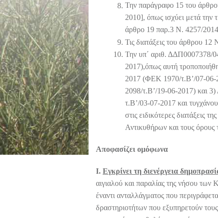
Την παράγραφο 15 του άρθρο
2010], όπως ισχύει μετά την 
άρθρο 19 παρ.3 Ν. 4257/2014
Τις διατάξεις του άρθρου 12
Την υπ΄ αριθ. ΔΔΠ0007378/0
2017),όπως αυτή τροποποιήθ
2017 (ΦΕΚ 1970/τ.Β’/07-06
2098/τ.Β’/19-06-2017) και 
τ.Β’/03-07-2017 και τυγχάνο
στις ειδικότερες διατάξεις τ
Αντικυθήρων και τους όρους 
Αποφασίζει ομόφωνα
Ι.
Εγκρίνει τη διενέργεια δημοπρασί
αιγιαλού και παραλίας της νήσου των 
έναντι ανταλλάγματος που περιγράφετα
δραστηριοτήτων που εξυπηρετούν τους