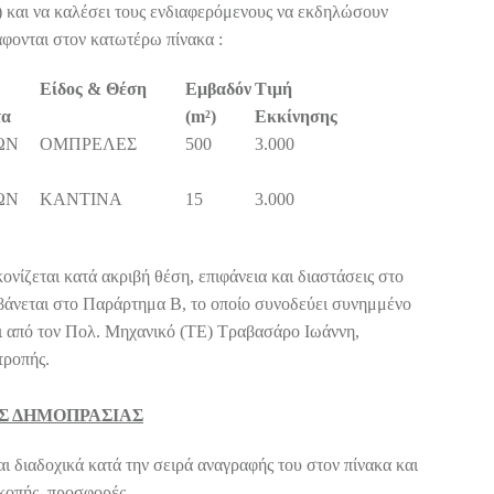
 και να καλέσει τους ενδιαφερόμενους να εκδηλώσουν
άφονται στον κατωτέρω πίνακα :
Είδος & Θέση
Εμβαδόν
Τιμή
τα
(m²)
Εκκίνησης
ΩΝ
ΟΜΠΡΕΛΕΣ
500
3.000
ΩΝ
ΚΑΝΤΙΝΑ
15
3.000
νίζεται κατά ακριβή θέση, επιφάνεια και διαστάσεις στο
βάνεται στο Παράρτημα Β, το οποίο συνοδεύει συνημμένο
ι από τον Πολ. Μηχανικό (ΤΕ) Τραβασάρο Ιωάννη,
τροπής.
Σ ΔΗΜΟΠΡΑΣΙΑΣ
ι διαδοχικά κατά την σειρά αναγραφής του στον πίνακα και
ακοπής προσφορές.