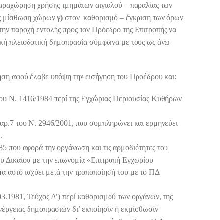
αραχώρηση χρήσης τμημάτων αιγιαλού – παραλίας των
ος μίσθωση χώρων
γ)
στον καθορισμό – έγκριση των όρων
ην παροχή εντολής προς τον Πρόεδρο της Επιτροπής να
ική πλειοδοτική δημοπρασία σύμφωνα με τους ως άνω
ηση αφού έλαβε υπόψη την εισήγηση του Προέδρου και:
 του Ν. 1416/1984 περί της Εγχώριας Περιουσίας Κυθήρων
 παρ.7 του Ν. 2946/2001, που συμπληρώνει και ερμηνεύει
.
985 που αφορά την οργάνωση και τις αρμοδιότητες του
 Δικαίου με την επωνυμία «Επιτροπή Εγχωρίου
μα αυτό ισχύει μετά την τροποποίησή του με το ΠΔ
3.1981, Τεύχος Α’) περί καθορισμού των οργάνων, της
ενέργειας δημοπρασιών δι’ εκποίησίν ή εκμίσθωσίν