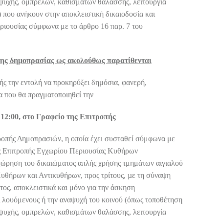
υχής, ομπρελών, καθισμάτων θαλάσσης, λειτουργία
 που ανήκουν στην αποκλειστική δικαιοδοσία και
ριουσίας σύμφωνα με το άρθρο 16 παρ. 7 του
 της δημοπρασίας ως ακολούθως παρατίθενται
ής την εντολή να προκηρύξει δημόσια, φανερή,
α που θα πραγματοποιηθεί την
12:00, στο Γραφείο της Επιτροπής
τροπής Δημοπρασιών, η οποία έχει συσταθεί σύμφωνα με
ς Επιτροπής Εγχωρίου Περιουσίας Κυθήρων
ρηση του δικαιώματος απλής χρήσης τμημάτων αιγιαλού
Κυθήρων και Αντικυθήρων, προς τρίτους, µε τη σύναψη
τος, αποκλειστικά και μόνο για την άσκηση
 λουόμενους ή την αναψυχή του κοινού (όπως τοποθέτηση
υχής, ομπρελών, καθισμάτων θαλάσσης, λειτουργία