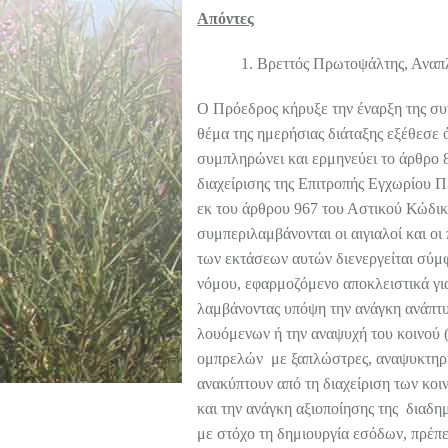
Απόντες
Βρεττός Πρωτοψάλτης, Ανα
Ο Πρόεδρος κήρυξε την έναρξη της συ
θέμα της ημερήσιας διάταξης εξέθεσε 
συμπληρώνει και ερμηνεύει το άρθρο 8
διαχείρισης της Επιτροπής Εγχωρίου 
εκ του άρθρου 967 του Αστικού Κώδικ
συμπεριλαμβάνονται οι αιγιαλοί και ο
των εκτάσεων αυτών διενεργείται σύμφ
νόμου, εφαρμοζόμενο αποκλειστικά γι
λαμβάνοντας υπόψη την ανάγκη ανάπτ
λουόμενων ή την αναψυχή του κοινού
ομπρελών με ξαπλώστρες, αναψυκτηρί
ανακύπτουν από τη διαχείριση των κοι
και την ανάγκη αξιοποίησης της διαδημ
με στόχο τη δημιουργία εσόδων, πρέπ