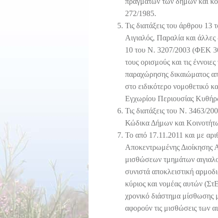
πραγμάτων των δήμων και κοι
272/1985.
Τις διατάξεις του άρθρου 13
Αιγιαλός, Παραλία και άλλες 
10 του Ν. 3207/2003 (ΦΕΚ 30
τους ορισμούς και τις έννοιες
παραχώρησης δικαιώματος απλ
στο ειδικότερο νομοθετικό κα
Εγχωρίου Περιουσίας Κυθήρ
Τις διατάξεις του Ν. 3463/2
Κώδικα Δήμων και Κοινοτήτ
Το από 17.11.2011 και με α
Αποκεντρωμένης Διοίκησης Ατ
μισθώσεων τμημάτων αιγιαλο
συνιστά αποκλειστική αρμοδι
κύριος και νομέας αυτών (Στ
χρονικό διάστημα μίσθωσης μ
αφορούν τις μισθώσεις των α