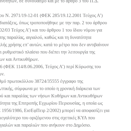
νοτήτων, σε συνδυασμό και με το άρθρο 3 του Π.Δ.
 του Ν. 2971/19-12-01 (ΦΕΚ 285/19.12.2001 Τεύχος Α’)
διατάξεις, όπως τροποποιήθηκε µε την παρ. 2 του άρθρου
2/03 Τεύχος Α’) και του άρθρου 1 του ίδιου νόμου για
 της παραλίας, αιγιαλού, καθώς και τη δυνατότητα
ής χρήσης επ’ αυτών, κατά το μέτρο που δεν αντιβαίνουν
ι ρυθμιστικό πλαίσιο που διέπει την λειτουργία της
ων και Αντικυθήρων.
006 (ΦΕΚ 114/8.06.2006, Τεύχος Α’) περί Κύρωσης του
ων.
ριθμό πρωτοκόλλου 38724/35555 έγγραφο της
τικής, σύμφωνα με το οποίο η χρονική διάρκεια των
ύ και παραλίας των νήσων Κυθήρων και Αντικυθήρων
ότητα της Επιτροπής Εγχωρίου Περιουσίας, η οποία ως
Ε 1956/1986, ΕισΕφΠειρ 2/2002) μπορεί να αποφασίζει για
εγαλύτερο του οριζόμενου στις σχετικές ΚΥΑ που
ιγιαλών και παραλιών που ανήκουν στο Δημόσιο.