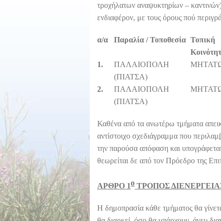
τροχήλατων αναψυκτηρίων – καντινών)
ενδιαφέρον, με τους όρους πού περιγρ
α/α
Παραλία / Τοποθεσία
Τοπική
Κοινότη
1.
ΠΑΛΑΙΟΠΟΛΗ
ΜΗΤΑΤ
(ΠΙΑΤΣΑ)
2
.
ΠΑΛΑΙΟΠΟΛΗ
ΜΗΤΑΤ
(ΠΙΑΤΣΑ)
Καθένα από τα ανωτέρω τμήματα απεικο
αντίστοιχο σχεδιάγραμμα που περιλαμ
την παρούσα απόφαση και υπογράφετα
θεωρείται δε από τον Πρόεδρο της Επι
ο
ΑΡΘΡΟ 1
ΤΡΟΠΟΣ ΔΙΕΝΕΡΓΕΙΑ
Η δημοπρασία κάθε τμήματος θα γίνετα
θα διαρκεί όσο θα υπάρχουν άνευ δι