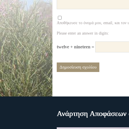
Αποθήκευσε το όνομά μου, email, και τον 
Please enter an answer in digits:
twelve + nineteen =
Ανάρτηση Αποφάσεων σ