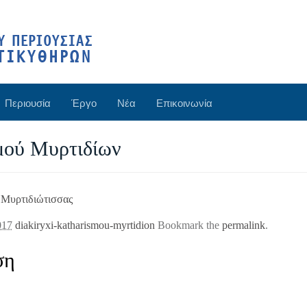
Περιουσία
Έργο
Νέα
Επικοινωνία
μού Μυρτιδίων
Μυρτιδιώτισσας
017
diakiryxi-katharismou-myrtidion
Bookmark the
permalink
.
ση