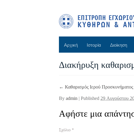
Αρχική
Ιστορία
Διοίκηση
Διακήρυξη καθαρισ
←
Καθαρισμός Ιερού Προσκυνήματος 
By
admin
|
Published
29 Αυγούστου 2
Αφήστε μια απάντη
Σχόλιο
*