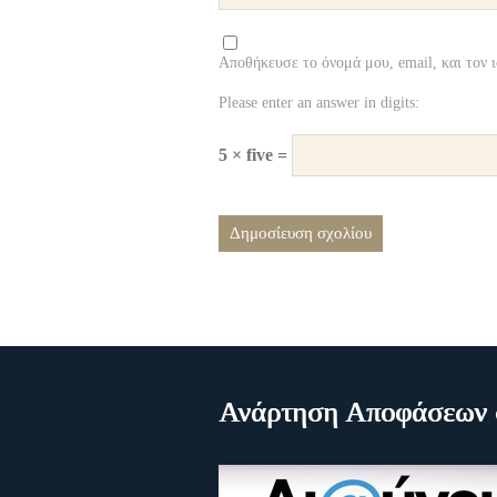
Αποθήκευσε το όνομά μου, email, και τον 
Please enter an answer in digits:
5 × five =
Ανάρτηση Αποφάσεων σ