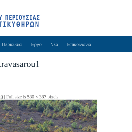
Περιουσία
Έργο
Νέα
Επικοινωνία
-travasarou1
20
| Full size is
580 × 387
pixels