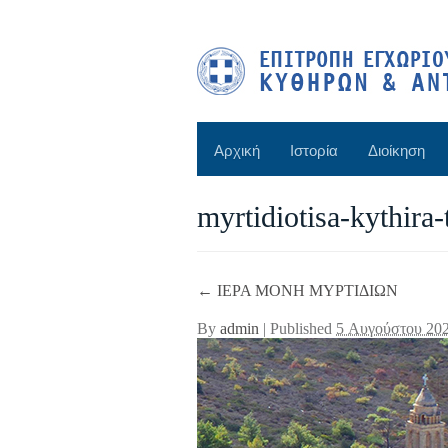
Αρχική
Ιστορία
Διοίκηση
myrtidiotisa-kythira
←
ΙΕΡΑ ΜΟΝΗ ΜΥΡΤΙΔΙΩΝ
By
admin
|
Published
5 Αυγούστου 20