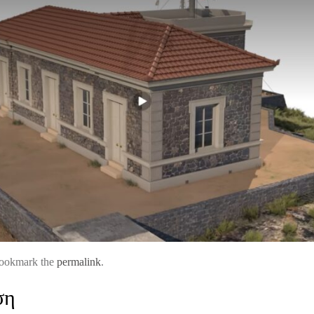
okmark the
permalink
.
ση