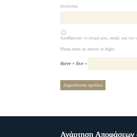
Ιστότοπος
Αποθήκευσε το όνομά μου, email, και τον 
Please enter an answer in digits:
three × five =
Ανάρτηση Αποφάσεων σ