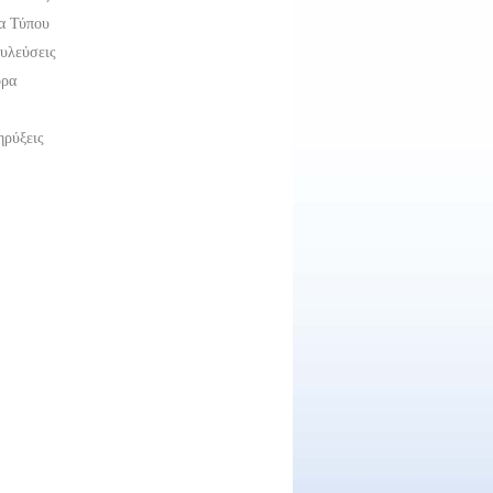
α Τύπου
υλεύσεις
ορα
ρύξεις