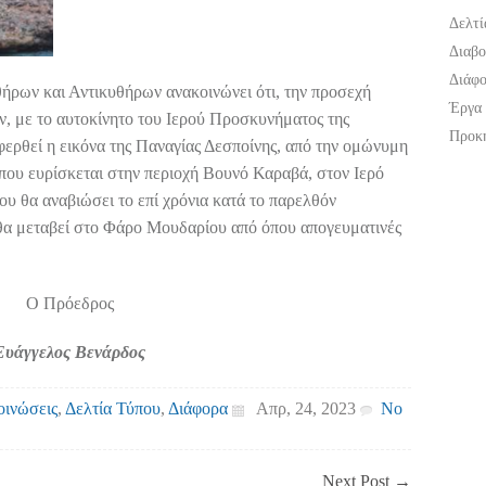
Δελτί
Διαβο
Διάφ
ρων και Αντικυθήρων ανακοινώνει ότι, την προσεχή
Έργα
 με το αυτοκίνητο του Ιερού Προσκυνήματος της
Προκη
ερθεί η εικόνα της Παναγίας Δεσποίνης, από την ομώνυμη
ου ευρίσκεται στην περιοχή Βουνό Καραβά, στον Ιερό
υ θα αναβιώσει το επί χρόνια κατά το παρελθόν
 θα μεταβεί στο Φάρο Μουδαρίου από όπου απογευματινές
Ο Πρόεδρος
Ευάγγελος Βενάρδος
οινώσεις
,
Δελτία Τύπου
,
Διάφορα
Απρ, 24, 2023
No
Next Post
→