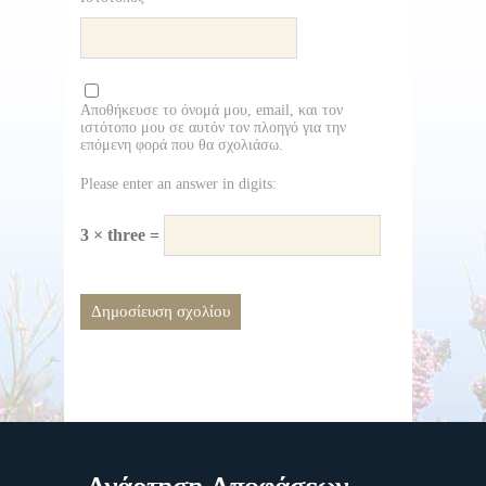
Αποθήκευσε το όνομά μου, email, και τον
ιστότοπο μου σε αυτόν τον πλοηγό για την
επόμενη φορά που θα σχολιάσω.
Please enter an answer in digits:
3 × three =