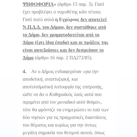
ΨΗΦΟΦΟΡΙΑ
»
(άρθρο 15 παρ. 3). Γιατί
έχει προβλέψει ο νομοθέτης κάτι τέτοιο;
Γιατί πολύ απλά
η Εγχώριος
δεν αποτελεί
Ν.Π.Δ.Δ. του Δήμου, δεν συστάθηκε από
το Δήμο, δεν χρηματοδοτείται από το
Δήμο (έχει ίδια έσοδα) και οι πράξεις της
είναι αυτεξούσιες και δεν δεσμεύουν το
Δήμο
(άρθρο 16 παρ. 2 ΠΔ272/85).
4.
Αν ο Δήμος ενδιαφερόταν
«για την
αποδοτική, αναπτυξιακή, και
αποτελεσματική λειτουργία της επιτροπής,
ώστε να δει ο Κυθηραϊκός λαός αυτά που
περιμένει από τον μοναδικό αυτό θεσμό»
,
τότε θα φρόντιζε να ενημερώσει το λαό των
δύο νησιών για τις πραγματικές διαστάσεις
του θέματος και κυρίως για την όντως
μεγάλη σημασία του θεσμού αυτού, όπως