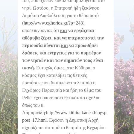
του, που σχεδόν καθολικά ομολογείται στο
νησί. Ωστόσο, η Επιτροπή ήδη ξεκίνησε
Δημόσια Διαβούλευση για το θέμα αυτό
(
http://www.eghorios.gr/?p=248
),
αποδεικνύοντας ότι
και
να εργάζεται
αθόρυβα ξέρει,
και
να υπερασπιστεί την
περιουσία δύναται
και
να προωθήσει
δράσεις και ενέργειες για το συμφέρον
των νησιών και των δημοτών τους είναι
ικανή.
Ευτυχώς όμως, στα Κύθηρα, ο
κόσμος έχει καταλάβει τις θετικές
προτάσεις που διατυπώνει τελευταία η
Εγχώριος Περιουσία και ήδη το θέμα του
Pellet έχει αποσπάσει θετικότατα σχόλια
όπως του κ.
Λαμπρινίδη:
http://www.kithiraikanea.blogspot.gr/2012/11/
post_17.html
. Εφόσον η Δημοτική Αρχή
ισχυρίζεται ότι τιμά το θεσμό της Εγχωρίου