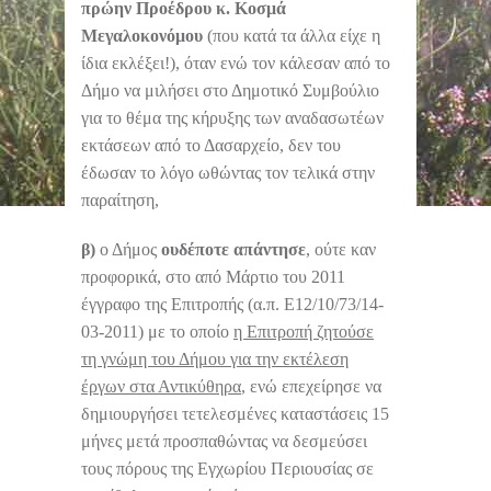
πρώην Προέδρου κ. Κοσμά
Μεγαλοκονόμου
(που κατά τα άλλα είχε η
ίδια εκλέξει!), όταν ενώ τον κάλεσαν από το
Δήμο να μιλήσει στο Δημοτικό Συμβούλιο
για το θέμα της κήρυξης των αναδασωτέων
εκτάσεων από το Δασαρχείο, δεν του
έδωσαν το λόγο ωθώντας τον τελικά στην
παραίτηση,
β)
ο Δήμος
ουδέποτε απάντησε
, ούτε καν
προφορικά, στο από Μάρτιο του 2011
έγγραφο της Επιτροπής (α.π. Ε12/10/73/14-
03-2011) με το οποίο
η Επιτροπή ζητούσε
τη γνώμη του Δήμου για την εκτέλεση
έργων στα Αντικύθηρα
, ενώ επεχείρησε να
δημιουργήσει τετελεσμένες καταστάσεις 15
μήνες μετά προσπαθώντας να δεσμεύσει
τους πόρους της Εγχωρίου Περιουσίας σε