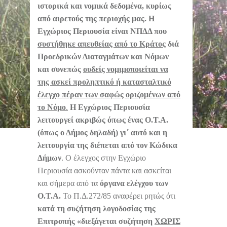
ιστορικά και νομικά δεδομένα, κυρίως
από αιρετούς της περιοχής μας. Η
Εγχώριος Περιουσία είναι ΝΠΔΔ που
συστήθηκε απευθείας από το Κράτος
διά
Προεδρικών Διαταγμάτων και Νόμων
και συνεπώς
ουδείς νομιμοποιείται να
της ασκεί προληπτικό ή κατασταλτικό
έλεγχο πέραν των σαφώς οριζομένων από
το Νόμο
.
Η Εγχώριος Περιουσία
λειτουργεί ακριβώς όπως ένας Ο.Τ.Α.
(όπως ο Δήμος δηλαδή)
γι΄ αυτό και η
λειτουργία της διέπεται από τον Κώδικα
Δήμων
. Ο έλεγχος στην Εγχώριο
Περιουσία ασκούνταν πάντα και ασκείται
και σήμερα από τα
όργανα ελέγχου των
Ο.Τ.Α.
Το Π.Δ.272/85 αναφέρει ρητώς ότι
κατά τη συζήτηση λογοδοσίας της
Επιτροπής «διεξάγεται συζήτηση
ΧΩΡΙΣ