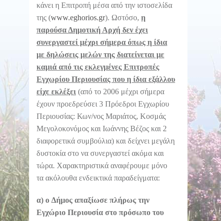
κάνει η Επιτροπή μέσα από την ιστοσελίδα
της (
www.eghorios.gr
). Ωστόσο,
η
παρούσα Δημοτική Αρχή δεν έχει
συνεργαστεί μέχρι σήμερα όπως η ίδια
με δηλώσεις μελών της διατείνεται με
καμιά από τις εκλεγμένες Επιτροπές
Εγχωρίου Περιουσίας που η ίδια εξάλλου
είχε εκλέξει
(από το 2006 μέχρι σήμερα
έχουν προεδρεύσει 3 Πρόεδροι Εγχωρίου
Περιουσίας: Κων/νος Μαριάτος, Κοσμάς
Μεγολοκονόμος και Ιωάννης Βέζος και 2
διαφορετικά συμβούλια) και δείχνει μεγάλη
δυστοκία στο να συνεργαστεί ακόμα και
τώρα. Χαρακτηριστικά αναφέρουμε μόνο
τα ακόλουθα ενδεικτικά παραδείγματα:
α) ο
Δήμος
απαξίωσε πλήρως την
Εγχώριο Περιουσία στο πρόσωπο του