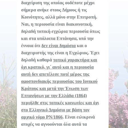
διαχείριση της οποίας ουδέποτε μέχρι
σήμερα ανήκε στους Δήμους ή τις
Κοινότητες, αλλά μόνο στην Επιτροπή.
Ναι, η περιουσία είναι διακοινοτική,
δηλαδή τοπική-εγχώρια περιουσία όπως
και στα υπόλοιπα Επτάνησα, υπό την
έννοια ότι
δεν είναι δημόσια
και ο
διαχειριστής της είναι η Εγχώριος. Έχει
δηλαδή καθαρά
τοπικό χαρακτήρα και
όχι κρατικό, γι΄ αυτό και η περιουσία
αυτή δεν απετέλεσε ποτέ μέρος της
ομοσπονδιακής περιουσίας του Ιονικού
Κράτους και μετά την Ένωση των
Επτανήσων με την Ελλάδα (1864)
περιήλθε στις τοπικές κοινωνίες και όχι
στο Ελληνικό Δημόσιο με βάση τον
αρχικό νόμο ΡΝ/1866
. Είναι ειλικρινά
ατυχές να αγνοούνται όλα αυτά τα