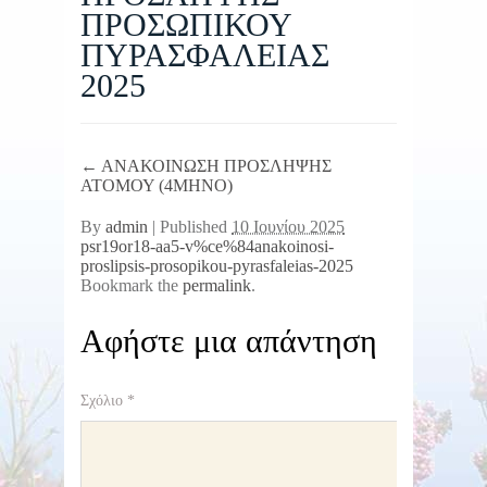
ΠΡΟΣΩΠΙΚΟΥ
ΠΥΡΑΣΦΑΛΕΙΑΣ
2025
←
ΑΝΑΚΟΙΝΩΣΗ ΠΡΟΣΛΗΨΗΣ
ΑΤΟΜΟΥ (4ΜΗΝΟ)
By
admin
|
Published
10 Ιουνίου 2025
psr19or18-aa5-v%ce%84anakoinosi-
proslipsis-prosopikou-pyrasfaleias-2025
Bookmark the
permalink
.
Αφήστε μια απάντηση
Σχόλιο
*